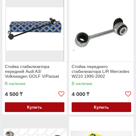
Autoban.kz сотрудничает с большим количеством
автомастерских и СТО по всему Казахстану и всегда рады
новым партнерам!
Стойка стабилизатора
Стойка переднего
передний Audi A3/
стабилизатора L/R Mercedes
Volkswagen GOLF V/Passat
W210 1995-2002
05-/Touran/Skoda Octavia
В наличии
В наличии
03-/Superb 06-/Yeti
4 500
4 000
₸
₸
Купить
Купить