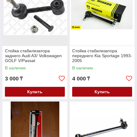
Стойка стабилизатора
Стойка стабилизатора
заднего Audi A3/ Volkswagen
переднего Kia Sportage 1993-
GOLF V/Passat
2005
05-/Touran/Skoda Octavia
В наличии
В наличии
03-/Superb 06-/Yeti/
3 000
4 000
₸
₸
Купить
Купить