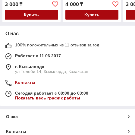
2013>/Skoda Octavia A7
5/Passat B6 04-/Tiguan V-
4/Bo
3 000
4 000
3 0
₸
₸
2013-
1.8-2.0TFSI
2003
1997
Купить
Купить
О нас
100% положительных из 11 отзывов за год
Работает с 11.06.2017
г. Кызылорда
ул Толеби 14, Кызылорда, Казахстан
Контакты
Сегодня работает с 08:00 до 03:00
Показать весь график работы
О нас
Контакты