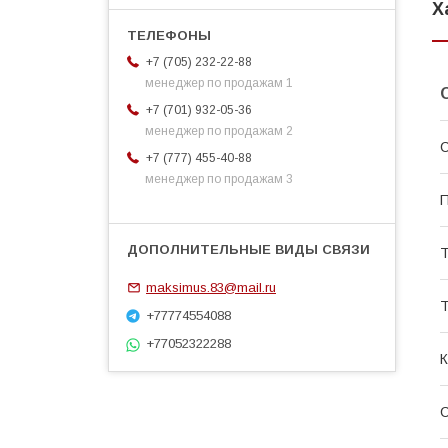
Х
+7 (705) 232-22-88
менеджер по продажам 1
+7 (701) 932-05-36
менеджер по продажам 2
С
+7 (777) 455-40-88
менеджер по продажам 3
П
Т
maksimus.83@mail.ru
Т
+77774554088
+77052322288
К
С