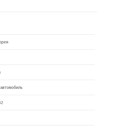
орея
л
 автомобиль
62