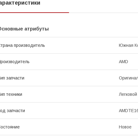
арактеристики
Основные атрибуты
трана производитель
Южная К
роизводитель
AMD
ип запчасти
Оригина
ип техники
Легковой
од запчасти
AMDTE1
остояние
Новое