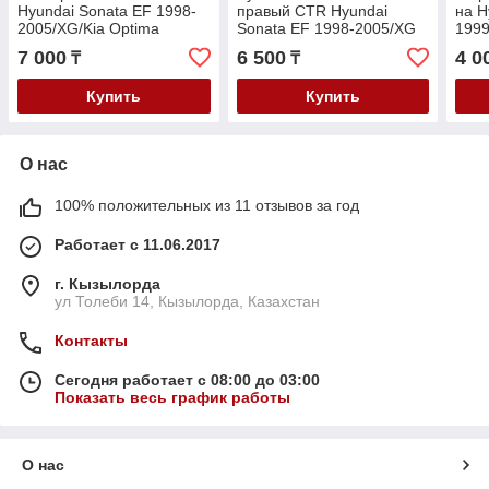
Hyundai Sonata EF 1998-
правый CTR Hyundai
на H
2005/XG/Kia Optima
Sonata EF 1998-2005/XG
1999
Majentis 1998-2005 V-2.0-
25/30 1999-/Kia Optima
1998
7 000
6 500
4 0
₸
₸
3.5/Kia Opirus 2003- 3.5
1998-05/Majentis 1998-05
Купить
Купить
О нас
100% положительных из 11 отзывов за год
Работает с 11.06.2017
г. Кызылорда
ул Толеби 14, Кызылорда, Казахстан
Контакты
Сегодня работает с 08:00 до 03:00
Показать весь график работы
О нас