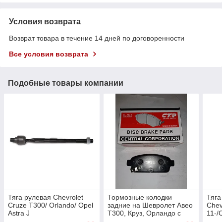
Условия возврата
Возврат товара в течение 14 дней по договоренности
Все условия возврата
Подобные товары компании
Тяга рулевая Chevrolet
Тормозные колодки
Тяга
Cruze T300/ Orlando/ Opel
задние на Шевролет Авео
Chev
Astra J
Т300, Круз, Орландо с
11-/
2009года и выше, Опель
11-/