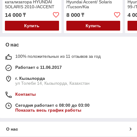
катализатора HYUNDAI
Hyundai Accent/ Solaris
Hyun
SOLARIS 2010-/ACCENT
/Tucson/Kia
99-/
2010-/KIA RIO 2011-/CEED
Rio/Ceed/Sportage 2011-
01-/T
14 000
8 000
4 0
₸
₸
2009-
11-/
Купить
Купить
О нас
100% положительных из 11 отзывов за год
Работает с 11.06.2017
г. Кызылорда
ул Толеби 14, Кызылорда, Казахстан
Контакты
Сегодня работает с 08:00 до 03:00
Показать весь график работы
О нас