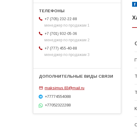
Х
+7 (705) 232-22-88
менеджер по продажам 1
+7 (701) 932-05-36
менеджер по продажам 2
+7 (777) 455-40-88
менеджер по продажам 3
П
Т
maksimus.83@mail.ru
Т
+77774554088
+77052322288
К
С