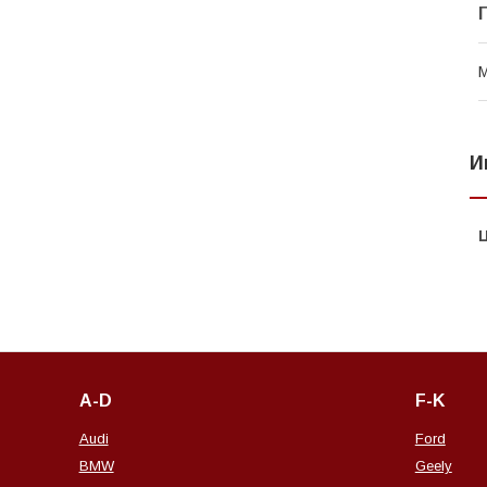
И
A-D
F-K
Audi
Ford
BMW
Geely