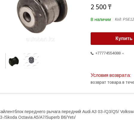
2 500 ₸
В наличии
Код:
PSE1
Купить
+77774554088
возврат товара в те
айлентблок переднего рычага передний Audi A3 03-/Q3/Q5/ Volkswag
3-/Skoda Octavia A5/A7/Superb B6/Yetı/