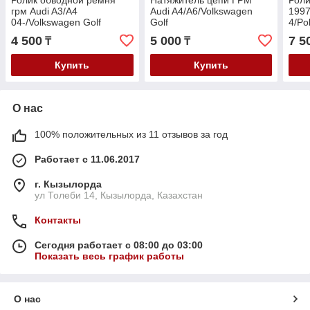
Ролик обводной ремня
Натяжитель цепи ГРМ
Роли
грм Audi A3/A4
Audi A4/A6/Volkswagen
1997
04-/Volkswagen Golf
Golf
4/Po
5/6/Passat
/Polo/Passat/Sharan/Bora
1.4-
4 500
5 000
7 5
₸
₸
B6/B7/Touran/Skoda
96- V-1.6
/Fab
Octavia/Superb V-2.0TSI
Купить
Купить
О нас
100% положительных из 11 отзывов за год
Работает с 11.06.2017
г. Кызылорда
ул Толеби 14, Кызылорда, Казахстан
Контакты
Сегодня работает с 08:00 до 03:00
Показать весь график работы
О нас