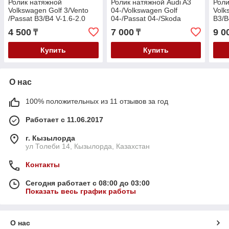
Ролик натяжной
Ролик натяжной Audi A3
Роли
Volkswagen Golf 3/Vento
04-/Volkswagen Golf
Volk
/Passat B3/B4 V-1.6-2.0
04-/Passat 04-/Skoda
B3/B
1988-
Octavia 04- 1.8TSI/Superb
2.8/
4 500
7 000
9 0
₸
₸
B6 09- V-1.8TSI
Купить
Купить
О нас
100% положительных из 11 отзывов за год
Работает с 11.06.2017
г. Кызылорда
ул Толеби 14, Кызылорда, Казахстан
Контакты
Сегодня работает с 08:00 до 03:00
Показать весь график работы
О нас