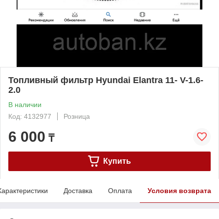
Топливный фильтр Hyundai Elantra 11- V-1.6-
2.0
В наличии
Код: 4132977
Розница
6 000
₸
Купить
Характеристики
Доставка
Оплата
Условия возврата