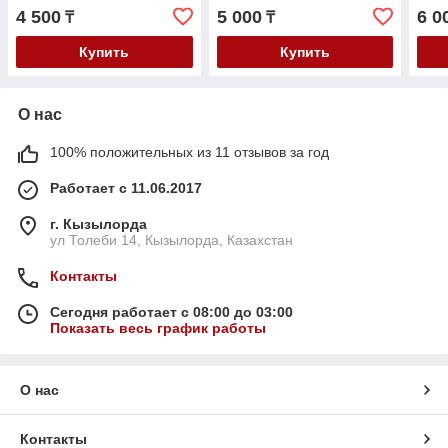
/Santa
97-/Polo 00-/Octavia
2011
4 500
5 000
6 0
₸
₸
fe/i30/i40/ix35/Equus/ix55/Kia
97-/Rapid 11-
Seed 2007-
Купить
Купить
О нас
100% положительных из 11 отзывов за год
Работает с 11.06.2017
г. Кызылорда
ул Толеби 14, Кызылорда, Казахстан
Контакты
Сегодня работает с 08:00 до 03:00
Показать весь график работы
О нас
Контакты