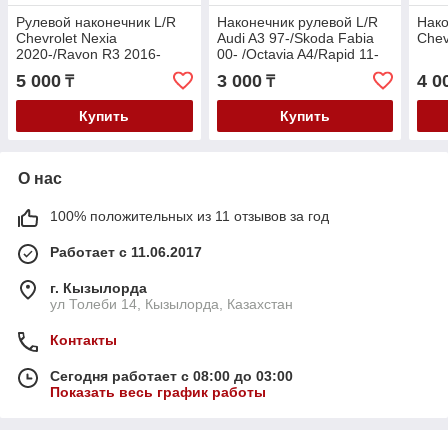
Рулевой наконечник L/R
Наконечник рулевой L/R
Нако
Chevrolet Nexia
Audi A3 97-/Skoda Fabia
Chev
2020-/Ravon R3 2016-
00- /Octavia A4/Rapid 11-
/Aveo T200/T250
/Volkswagen Golf
5 000
3 000
4 0
₸
₸
97-/Boro/Jetta /Polo
Купить
Купить
О нас
100% положительных из 11 отзывов за год
Работает с 11.06.2017
г. Кызылорда
ул Толеби 14, Кызылорда, Казахстан
Контакты
Сегодня работает с 08:00 до 03:00
Показать весь график работы