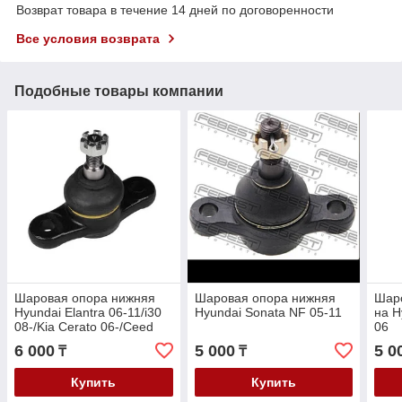
Возврат товара в течение 14 дней по договоренности
Все условия возврата
Подобные товары компании
Шаровая опора нижняя
Шаровая опора нижняя
Шар
Hyundai Elantra 06-11/i30
Hyundai Sonata NF 05-11
на H
08-/Kia Cerato 06-/Ceed
06
06-
6 000
5 000
5 0
₸
₸
Купить
Купить