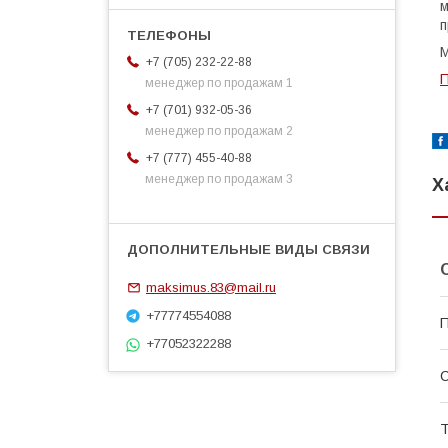
м
п
М
+7 (705) 232-22-88
П
менеджер по продажам 1
+7 (701) 932-05-36
менеджер по продажам 2
+7 (777) 455-40-88
менеджер по продажам 3
Х
maksimus.83@mail.ru
+77774554088
П
+77052322288
С
Т