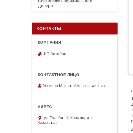
Сертификат официального
дилера
КОНТАКТЫ
ИП Автобан
Усеинов Максат Амангельдиевич
Д
Ш
ш
ш
п
ул Толеби 14, Кызылорда,
т
Казахстан
В