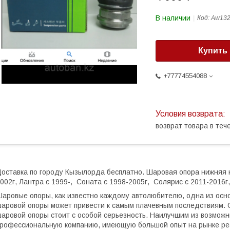
В наличии
Код:
Aw13
Купить
+77774554088
возврат товара в те
оставка по городу Кызылорда бесплатно. Шаровая опора нижняя н
002г, Лантра с 1999-, Соната с 1998-2005г, Солярис с 2011-2016г
аровые опоры, как известно каждому автолюбителю, одна из осно
аровой опоры может привести к самым плачевным последствиям. Са
аровой опоры стоит с особой серьезность. Наилучшим из возмож
рофессиональную компанию, имеющую большой опыт на рынке ре