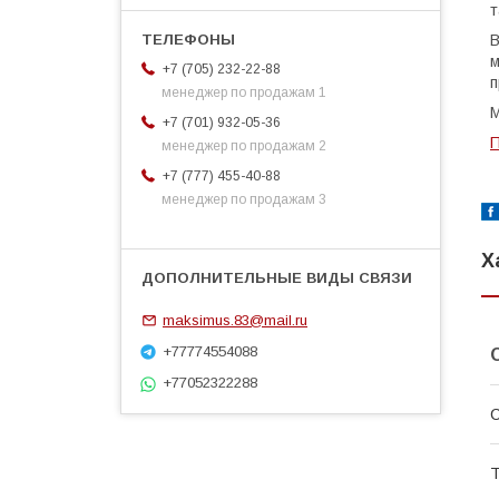
т
В
м
+7 (705) 232-22-88
п
менеджер по продажам 1
М
+7 (701) 932-05-36
П
менеджер по продажам 2
+7 (777) 455-40-88
менеджер по продажам 3
Х
maksimus.83@mail.ru
+77774554088
+77052322288
С
Т