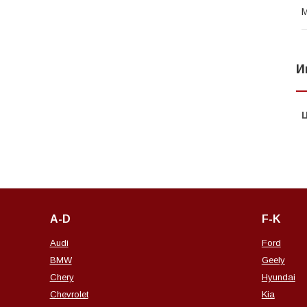
И
A-D
F-K
Audi
Ford
BMW
Geely
Chery
Hyundai
Chevrolet
Kia