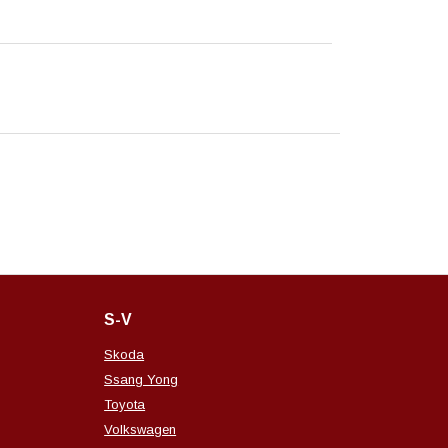
S-V
Skoda
Ssang Yong
Toyota
Volkswagen