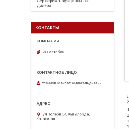
Сертификат официального
дилера
КОНТАКТЫ
ИП Автобан
Усеинов Максат Амангельдиевич
Д
2
Ш
ул Толеби 14, Кызылорда,
ш
Казахстан
ш
п