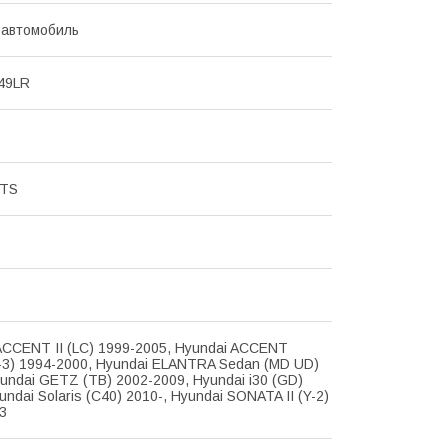
 автомобиль
49LR
RTS
ACCENT II (LC) 1999-2005, Hyundai ACCENT
-3) 1994-2000, Hyundai ELANTRA Sedan (MD UD)
yundai GETZ (TB) 2002-2009, Hyundai i30 (GD)
undai Solaris (C40) 2010-, Hyundai SONATA II (Y-2)
3