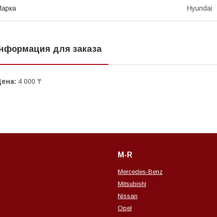
Марка
Hyundai
нформация для заказа
Цена:
4 000 ₸
M-R
Mercedes-Benz
Mitsubishi
Nissan
Opel