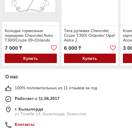
Колодки тормозные
Тяга рулевая Chevrolet
Клап
передние Chevrolet Aveo
Cruze T300/ Orlando/ Opel
карт
T300/Cruze 09-/Orlando
Astra J
Acce
11-/Opel Astra J 09-
2011
7 000
6 000
3 0
₸
₸
1.6
Купить
Купить
О нас
100% положительных из 11 отзывов за год
Работает с 11.06.2017
г. Кызылорда
ул Толеби 14, Кызылорда, Казахстан
Контакты