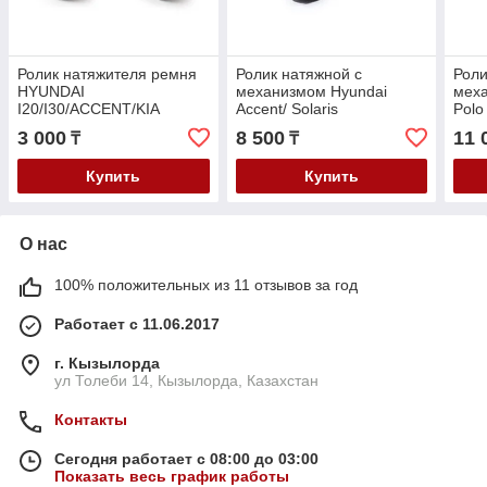
Ролик натяжителя ремня
Ролик натяжной с
Роли
HYUNDAI
механизмом Hyundai
мех
I20/I30/ACCENT/KIA
Accent/ Solaris
Polo
SOUL/VELOSTER
2011-/Elantra 11-Kia Rio
09-/
3 000
8 500
11 
₸
₸
2006-/KIA RIO 2011- 1.4-
2011- / v-1.4-1.6
1.6
Купить
Купить
О нас
100% положительных из 11 отзывов за год
Работает с 11.06.2017
г. Кызылорда
ул Толеби 14, Кызылорда, Казахстан
Контакты
Сегодня работает с 08:00 до 03:00
Показать весь график работы