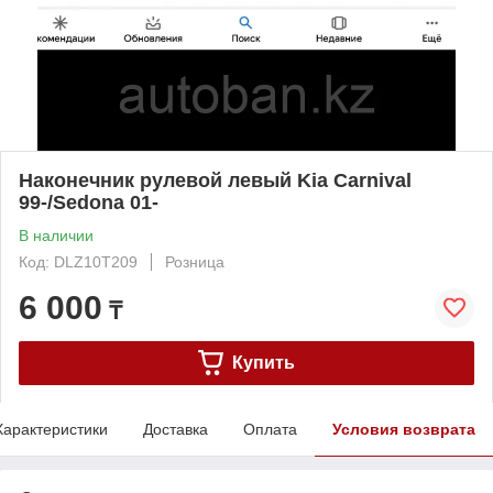
Наконечник рулевой левый Kia Carnival
99-/Sedona 01-
В наличии
Код: DLZ10T209
Розница
6 000
₸
Купить
Характеристики
Доставка
Оплата
Условия возврата