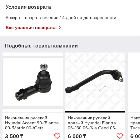
Условия возврата
Возврат товара в течение 14 дней по договоренности
Все условия возврата
Подобные товары компании
Наконечник рулевой
Наконечник рулевой
Нако
Hyundai Accent 99-/Elantra
правый Hyundai Elantra
прав
00-/Matrix 00-/Getz
06-/i30 06-/Kia Ceed 06-
Tucs
95-/Lantra 99-/Trajet
04-
3 500
6 000
6 0
₸
₸
00-/Kia Cerato 03-