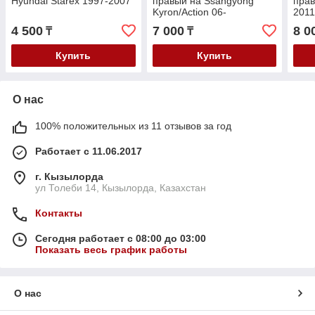
Hyundai Starex 1997-2007
правый на Ssangyong
прав
Kyron/Action 06-
2011
4 500
7 000
8 0
₸
₸
Купить
Купить
О нас
100% положительных из 11 отзывов за год
Работает с 11.06.2017
г. Кызылорда
ул Толеби 14, Кызылорда, Казахстан
Контакты
Сегодня работает с 08:00 до 03:00
Показать весь график работы
О нас