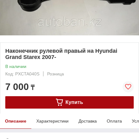
Наконечник рулевой правый на Hyundai
Grand Starex 2007-
В наличии
Код: PXCTA040S
Розница
7 000
₸
Купить
Описание
Характеристики
Доставка
Оплата
Усл