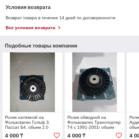
Условия возврата
Возврат товара в течение 14 дней по договоренности
Все условия возврата
Подобные товары компании
Ролик натяжной на
Ролик обводной на
Роли
Фольксваген Гольф 3,
Фольксваген Транспортер
Ауди
Пассат Б4, обьем 2.0
Т4 с 1991-2001г обьем
обье
Транспертер Т4
2.4D-2.5TDi
Пасс
4 000
4 000
4 0
₸
₸
1997