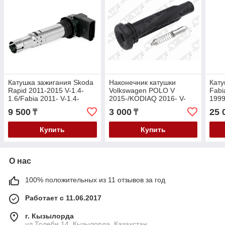
Катушка зажигания Skoda
Наконечник катушки
Кату
Rapid 2011-2015 V-1.4-
Volkswagen POLO V
Fabi
1.6/Fabia 2011- V-1.4-
2015-/KODIAQ 2016- V-
1999
1.6/Volkswagen Polo 2009-
1,4/Skoda Rapid 2016- V-
1.0 
9 500
3 000
25 
₸
₸
2016 V-1.4-1.6
1.4/Octavia 2012- V-1.4
Купить
Купить
О нас
100% положительных из 11 отзывов за год
Работает с 11.06.2017
г. Кызылорда
ул Толеби 14, Кызылорда, Казахстан