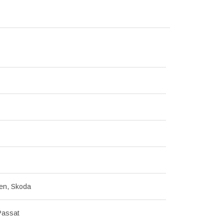
en, Skoda
Passat