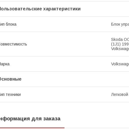
Пользовательские характеристики
ип блока
Блок упр
Skoda OC
овместимость
(1J1) 19
Volkswag
Марка
Volkswag
Основные
ип техники
Легковой
нформация для заказа