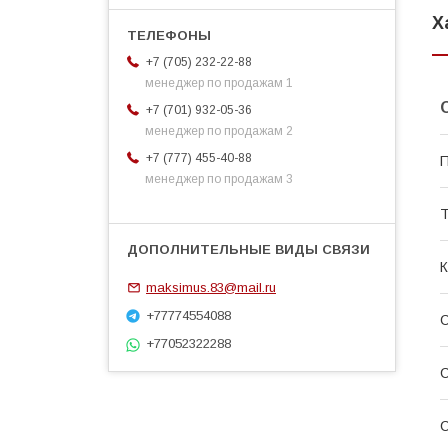
Х
+7 (705) 232-22-88
менеджер по продажам 1
+7 (701) 932-05-36
менеджер по продажам 2
+7 (777) 455-40-88
П
менеджер по продажам 3
Т
К
maksimus.83@mail.ru
+77774554088
С
+77052322288
С
С