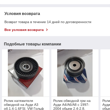
Условия возврата
Возврат товара в течение 14 дней по договоренности
Все условия возврата
Подобные товары компании
Ролик натяжителя
Ролик обводной грм на
Роли
обводной на Ауди А3
Ауди А4/А6/А8 с 1997-
Ауди
об.1.4-1.6FSI, VW Гольф
2004 обьем 2.4-2.8,
обье