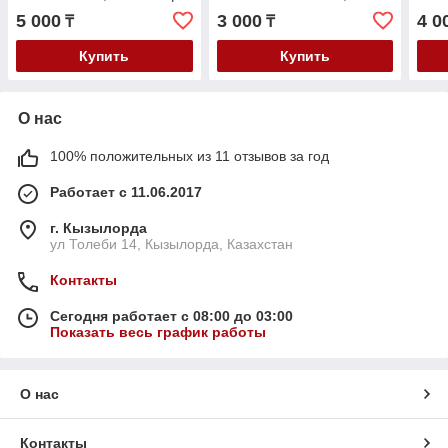
5, Поло, Пассат Б6 об.1.4-
Пассат Б5 с 1997-2004г
Пасс
5 000
3 000
4 0
₸
₸
1.6Fsi, Шкода Рапид
обьем 2.4-2.8
1997
Купить
Купить
О нас
100% положительных из 11 отзывов за год
Работает с 11.06.2017
г. Кызылорда
ул Толеби 14, Кызылорда, Казахстан
Контакты
Сегодня работает с 08:00 до 03:00
Показать весь график работы
О нас
Контакты