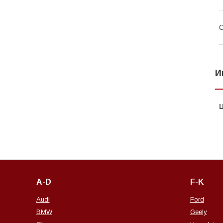
С
И
A-D
F-K
Audi
Ford
BMW
Geely