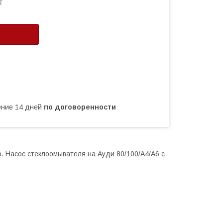
1
чение 14 дней
по договоренности
. Насос стеклоомывателя на Ауди 80/100/А4/А6 с