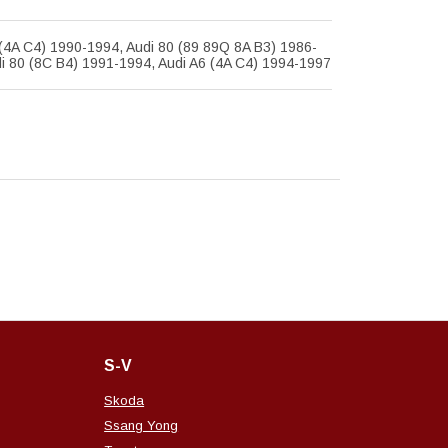
(4A C4) 1990-1994, Audi 80 (89 89Q 8A B3) 1986-
i 80 (8C B4) 1991-1994, Audi A6 (4A C4) 1994-1997
S-V
Skoda
Ssang Yong