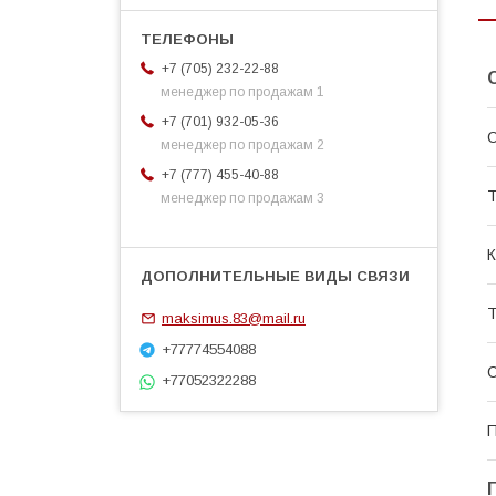
+7 (705) 232-22-88
менеджер по продажам 1
+7 (701) 932-05-36
С
менеджер по продажам 2
+7 (777) 455-40-88
Т
менеджер по продажам 3
К
Т
maksimus.83@mail.ru
+77774554088
С
+77052322288
П