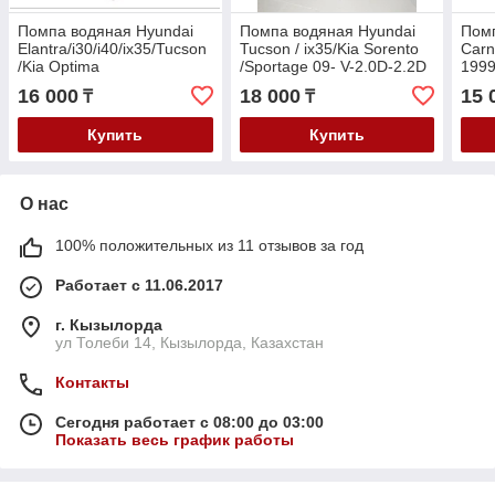
Помпа водяная Hyundai
Помпа водяная Hyundai
Помп
Elantra/i30/i40/ix35/Tucson
Tucson / ix35/Kia Sorento
Carn
/Kia Optima
/Sportage 09- V-2.0D-2.2D
1999
/Cerato/Soul/Sportage
16 000
18 000
15 
₸
₸
2009- V-1.8-2.0
Купить
Купить
О нас
100% положительных из 11 отзывов за год
Работает с 11.06.2017
г. Кызылорда
ул Толеби 14, Кызылорда, Казахстан
Контакты
Сегодня работает с 08:00 до 03:00
Показать весь график работы