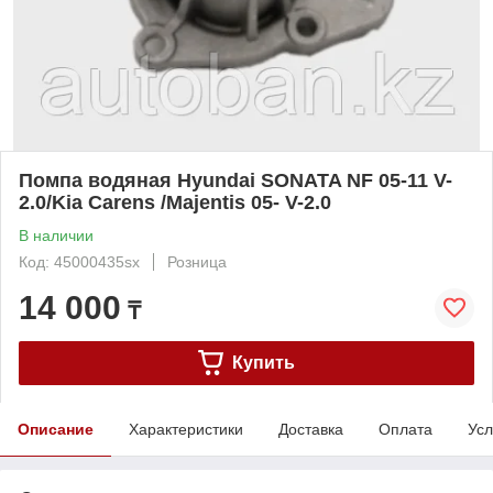
Помпа водяная Hyundai SONATA NF 05-11 V-
2.0/Kia Carens /Majentis 05- V-2.0
В наличии
Код: 45000435sx
Розница
14 000
₸
Купить
Описание
Характеристики
Доставка
Оплата
Усл