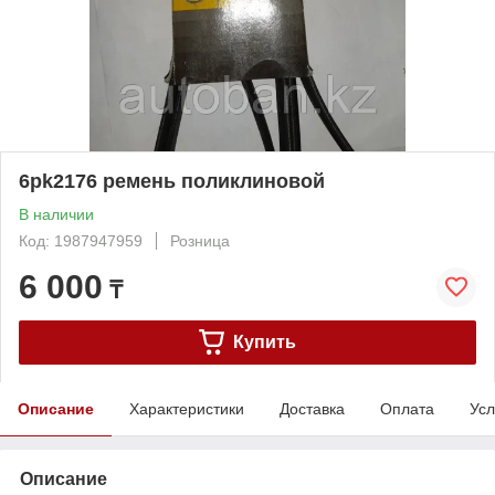
6pk2176 ремень поликлиновой
В наличии
Код: 1987947959
Розница
6 000
₸
Купить
Описание
Характеристики
Доставка
Оплата
Усл
Описание