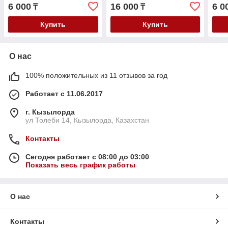
M102
B3/B4/Sharan 1995- VR6
4/Pa
6 000
16 000
6 0
₸
₸
V-2.8/Ford Galaxy 2.8
Octa
Купить
Купить
О нас
100% положительных из 11 отзывов за год
Работает с 11.06.2017
г. Кызылорда
ул Толеби 14, Кызылорда, Казахстан
Контакты
Сегодня работает с 08:00 до 03:00
Показать весь график работы
О нас
Контакты