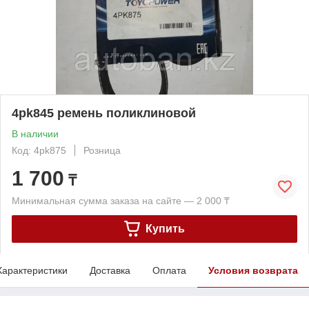
4pk845 ремень поликлиновой
В наличии
Код: 4pk875
Розница
1 700
₸
Минимальная сумма заказа на сайте — 2 000 ₸
Купить
Характеристики
Доставка
Оплата
Условия возврата