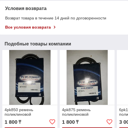
Условия возврата
Возврат товара в течение 14 дней по договоренности
Все условия возврата
Подобные товары компании
4pk850 ремень
4pk875 ремень
6pk1
поликлиновой
поликлиновой
пол
1 800
1 800
3 0
₸
₸