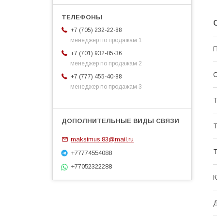
+7 (705) 232-22-88
менеджер по продажам 1
П
+7 (701) 932-05-36
менеджер по продажам 2
С
+7 (777) 455-40-88
менеджер по продажам 3
Т
Т
maksimus.83@mail.ru
Т
+77774554088
+77052322288
К