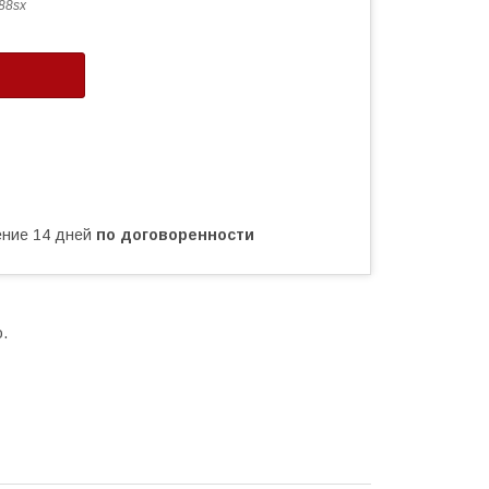
88sx
чение 14 дней
по договоренности
.