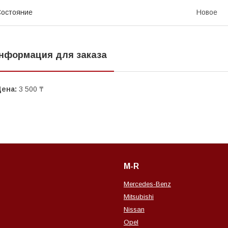
остояние
Новое
нформация для заказа
Цена:
3 500 ₸
M-R
Mercedes-Benz
Mitsubishi
Nissan
Opel