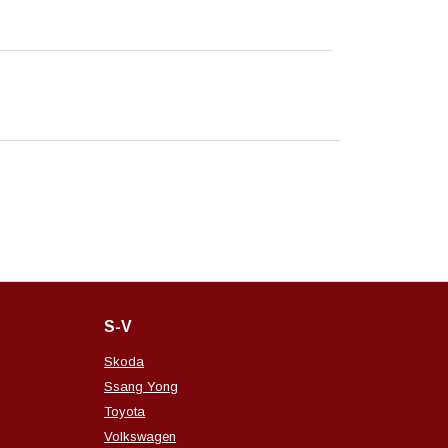
S-V
Skoda
Ssang Yong
Toyota
Volkswagen