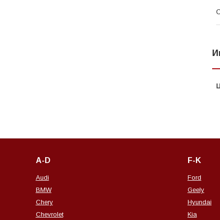
С
И
A-D
F-K
Audi
Ford
BMW
Geely
Chery
Hyundai
Chevrolet
Kia