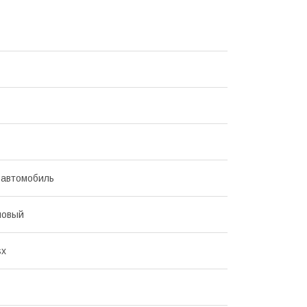
 автомобиль
новый
sx