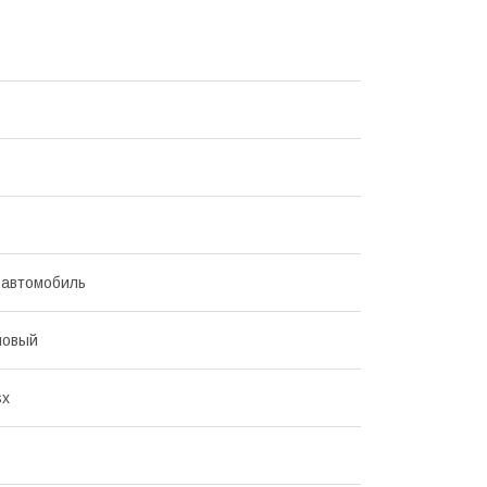
 автомобиль
новый
sx