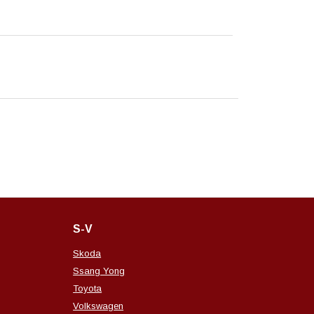
S-V
Skoda
Ssang Yong
Toyota
Volkswagen