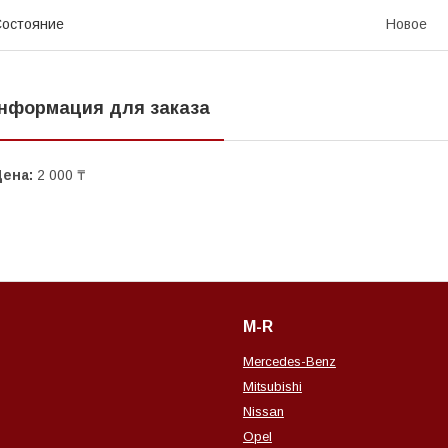
остояние
Новое
нформация для заказа
Цена:
2 000 ₸
M-R
Mercedes-Benz
Mitsubishi
Nissan
Opel