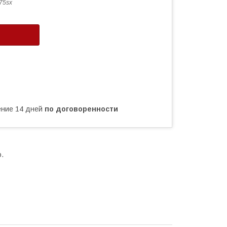
75sx
чение 14 дней
по договоренности
.