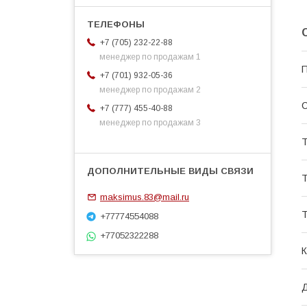
+7 (705) 232-22-88
менеджер по продажам 1
П
+7 (701) 932-05-36
менеджер по продажам 2
С
+7 (777) 455-40-88
менеджер по продажам 3
Т
Т
maksimus.83@mail.ru
Т
+77774554088
+77052322288
К