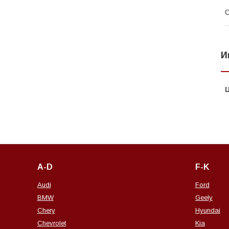
С
И
A-D
F-K
Audi
Ford
BMW
Geely
Chery
Hyundai
Chevrolet
Kia