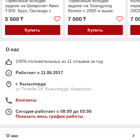
Тормозные колодки
Тормозные колодки
Коло
задние на Шевролет Авео
задние на Ssangyong
пере
Т300, Круз, Орландо с
Rexton c 2000 и выше,
2002
2009года и выше, Опель
Musso, Action, Kyron до
Туар
5 500
7 000
7 0
₸
₸
Астра Н
2005года
Пор
об3.
Купить
Купить
О нас
100% положительных из 11 отзывов за год
Работает с 11.06.2017
г. Кызылорда
ул Толеби 14, Кызылорда, Казахстан
Контакты
Сегодня работает с 08:00 до 03:00
Показать весь график работы
О нас