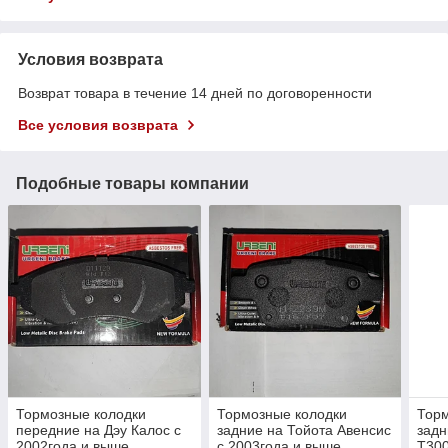
Условия возврата
Возврат товара в течение 14 дней по договоренности
Все условия возврата
Подобные товары компании
Тормозные колодки
Тормозные колодки
Торм
передние на Дэу Калос с
задние на Тойота Авенсис
задн
2002года и выше,
с 2003года и выше
Т300