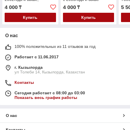
Шевролет Авео с 2002-
2009
4 000
4 000
5 5
₸
₸
2009года
Астр
Купить
Купить
О нас
100% положительных из 11 отзывов за год
Работает с 11.06.2017
г. Кызылорда
ул Толеби 14, Кызылорда, Казахстан
Контакты
Сегодня работает с 08:00 до 03:00
Показать весь график работы
О нас
Контакты