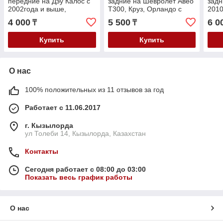
передние на Дэу Калос с
задние на Шевролет Авео
задн
2002года и выше,
Т300, Круз, Орландо с
2010
Шевролет Авео с 2002-
2009года и выше, Опель
Зафи
4 000
5 500
6 0
₸
₸
2009года
Астра Н
Астр
Купить
Купить
О нас
100% положительных из 11 отзывов за год
Работает с 11.06.2017
г. Кызылорда
ул Толеби 14, Кызылорда, Казахстан
Контакты
Сегодня работает с 08:00 до 03:00
Показать весь график работы
О нас