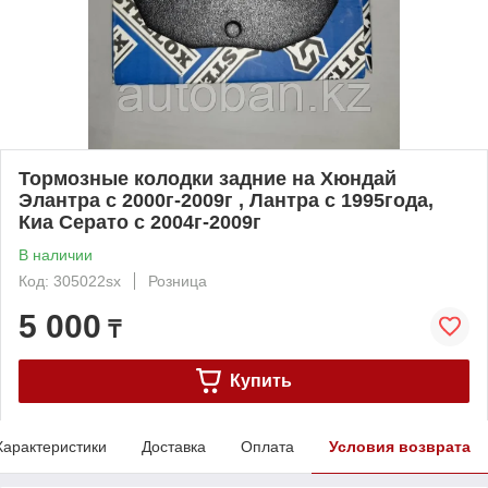
Тормозные колодки задние на Хюндай
Элантра с 2000г-2009г , Лантра с 1995года,
Киа Серато с 2004г-2009г
В наличии
Код: 305022sx
Розница
5 000
₸
Купить
Характеристики
Доставка
Оплата
Условия возврата