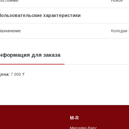
остояние
Новое
Пользовательские характеристики
азначение
Колодки
нформация для заказа
Цена:
7 000 ₸
M-R
Mercedes-Benz