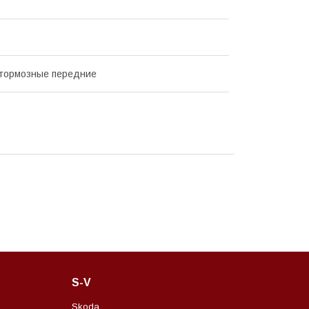
 тормозные передние
S-V
Skoda