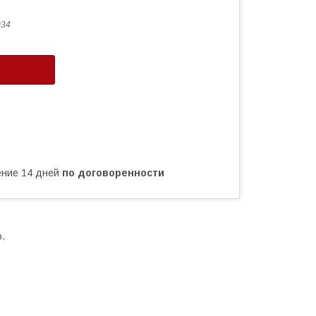
034
чение 14 дней
по договоренности
.