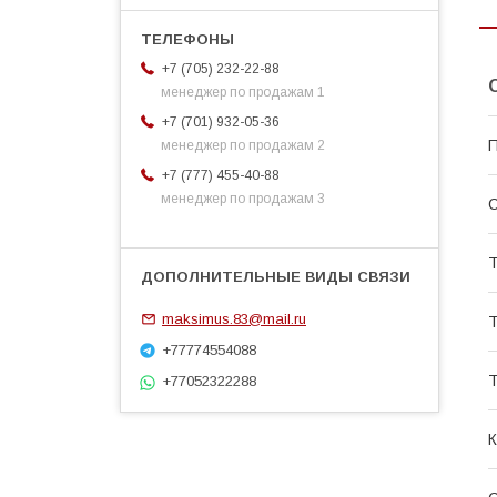
+7 (705) 232-22-88
менеджер по продажам 1
+7 (701) 932-05-36
П
менеджер по продажам 2
+7 (777) 455-40-88
менеджер по продажам 3
С
Т
maksimus.83@mail.ru
Т
+77774554088
Т
+77052322288
К