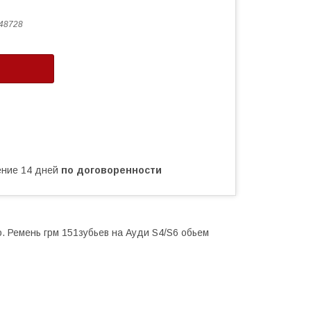
48728
чение 14 дней
по договоренности
. Ремень грм 151зубьев на Ауди S4/S6 обьем