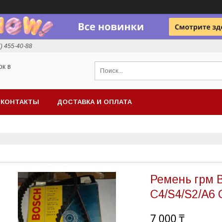
7) 455-40-88
ок в
КОНТАКТЫ
ДОСТАВКА И ОПЛАТА
Ремень грм B
C4/S4/S2/A6 C
7 000 ₸