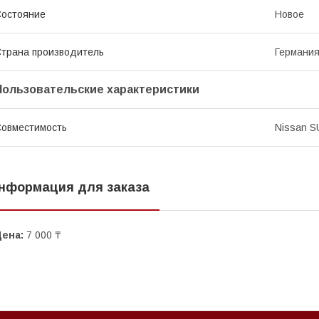
остояние
Новое
трана производитель
Германи
Пользовательские характеристики
овместимость
Nissan S
нформация для заказа
Цена:
7 000 ₸