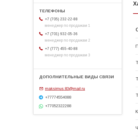
Х
+7 (705) 232-22-88
менеджер по продажам 1
+7 (701) 932-05-36
менеджер по продажам 2
П
+7 (777) 455-40-88
менеджер по продажам 3
Т
Т
maksimus.83@mail.ru
Т
+77774554088
+77052322288
К
Ч