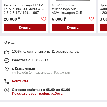
Свечные провода TESLA
6dpk1195 ремень
Прок
на Audi 80/100C4/A6C4 V-
генератора Audi
колл
2.6-2.8 12V 1991-1997
A3/Volkswagen Golf
с 20
4/Passat B5/Sharan /Skoda
2.0T
20 000
6 000
3 0
₸
₸
Octavia 97- V-1.6-2.0
Пасс
Купить
Купить
О нас
100% положительных из 11 отзывов за год
Работает с 11.06.2017
г. Кызылорда
ул Толеби 14, Кызылорда, Казахстан
Контакты
Сегодня работает с 08:00 до 03:00
Показать весь график работы