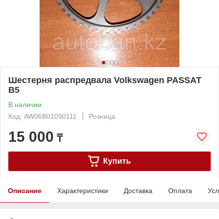
Шестерня распредвала Volkswagen PASSAT
B5
В наличии
Код: AW06B01090111
Розница
15 000
₸
Купить
Описание
Характеристики
Доставка
Оплата
Усл