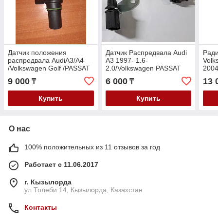
Датчик положения
Датчик Распредвала Audi
Ради
распредвала AudiA3/A4
A3 1997- 1.6-
Volk
/Volkswagen Golf /PASSAT
2.0/Volkswagen PASSAT
2004
B6/Jetta 2003- 1.8-2.0TSI
B5/Golf 4 1997- 1.6-
5/6/
9 000
6 000
13 
₸
₸
2.0/Skoda Octavia A4 97-
b6 2
V-1.6
Купить
Купить
О нас
100% положительных из 11 отзывов за год
Работает с 11.06.2017
г. Кызылорда
ул Толеби 14, Кызылорда, Казахстан
Контакты