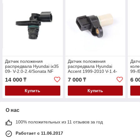
Датчик положения
Датчик положения
Датч
распредвала Hyundai ix35
распредвала Hyundai
коле
09- V-2.0-2.4/Sonata NF
Accent 1999-2010 V-1.4-
99-/
2005- V-2.0-2.4/ KIA
1.6/Elantra 2000- V-1.6
/Mat
14 000
7 000
6 0
₸
₸
Sorento 2.0/2.4i 2010>
1.4/
Купить
Купить
О нас
100% положительных из 11 отзывов за год
Работает с 11.06.2017