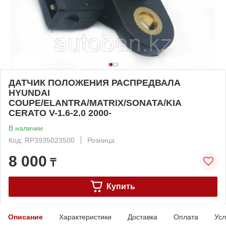
ДАТЧИК ПОЛОЖЕНИЯ РАСПРЕДВАЛА
HYUNDAI
COUPE/ELANTRA/MATRIX/SONATA/KIA
CERATO V-1.6-2.0 2000-
В наличии
Код: RP3935023500
Розница
8 000
₸
Купить
Описание
Характеристики
Доставка
Оплата
Усл