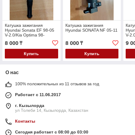
Катушка зажигания
Катушка зажигания
Кату
Hyundai Sonata EF 98-05
Hyundai SONATA NF 05-11
Hyun
V-2.0/Kia Optima 98-
V-2.
05/Majentis 98-05 V-2.0
Opti
8 000
8 000
9 0
₸
₸
05 V
Купить
Купить
О нас
100% положительных из 11 отзывов за год
Работает с 11.06.2017
г. Кызылорда
ул Толеби 14, Кызылорда, Казахстан
Контакты
Сегодня работает с 08:00 до 03:00