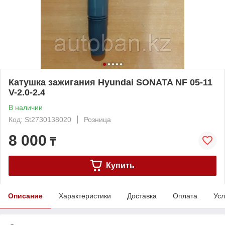
Катушка зажигания Hyundai SONATA NF 05-11
V-2.0-2.4
В наличии
Код: St2730138020
Розница
8 000
₸
Купить
Описание
Характеристики
Доставка
Оплата
Усл