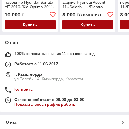
передние Hyundai Sonata
задние Hyundai Accent
пере
YF 2010-/Kia Optima 2011-
11-/Solaris 11-/Elantra
11-/E
11-/Kia Rio 11-/Cerato
11-/
10 000
8 000
8 0
₸
₸/комплект
11-/Ceed 11-
Купить
Купить
О нас
100% положительных из 11 отзывов за год
Работает с 11.06.2017
г. Кызылорда
ул Толеби 14, Кызылорда, Казахстан
Контакты
Сегодня работает с 08:00 до 03:00
Показать весь график работы
О нас