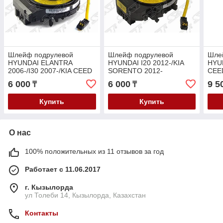
Шлейф подрулевой
Шлейф подрулевой
Шле
HYUNDAI ELANTRA
HYUNDAI I20 2012-/KIA
HYUN
2006-/I30 2007-/KIA CEED
SORENTO 2012-
CEE
2006-
201
6 000
6 000
9 5
₸
₸
Купить
Купить
О нас
100% положительных из 11 отзывов за год
Работает с 11.06.2017
г. Кызылорда
ул Толеби 14, Кызылорда, Казахстан
Контакты