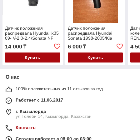
Датчик положения
Датчик положения
Датч
распредвала Hyundai ix35
распредвала Hyundai
коле
09- V-2.0-2.4/Sonata NF
Sonata 1998-2005/Kia
REN
2005- V-2.0-2.4/ KIA
Majentis 1998-
2004
14 000
6 000
4 5
₸
₸
Sorento 2.0/2.4i 2010>
2005/Sorento 2001- V-2.0-
2011
2.4
Купить
Купить
О нас
100% положительных из 11 отзывов за год
Работает с 11.06.2017
г. Кызылорда
ул Толеби 14, Кызылорда, Казахстан
Контакты
Сегодня работает с 08:00 до 03:00