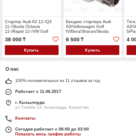
Стартер Audi A3 12-/Q3
Бендикс стартера Audi
Тяга
11-/Skoda Octavia
A3/Volkswagen Golf
A3/V
12-/Rapid 12-/VW Golf
IV/Bora/Sharan/Skoda
5/Pa
12-/Jetta 10-/Polo 09-/ Audi
Octavia 1.4-2.0i/T 1996>
A5/s
38 000
6 500
4 0
₸
₸
A1/ Fabia 14-18 /
Купить
Купить
О нас
100% положительных из 11 отзывов за год
Работает с 11.06.2017
г. Кызылорда
ул Толеби 14, Кызылорда, Казахстан
Контакты
Сегодня работает с 08:00 до 03:00
Показать весь график работы