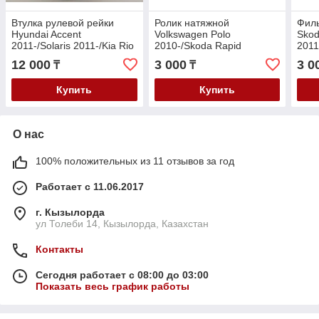
Втулка рулевой рейки
Ролик натяжной
Филь
Hyundai Accent
Volkswagen Polo
Skod
2011-/Solaris 2011-/Kia Rio
2010-/Skoda Rapid
2011
2011- V-1.4-1.6
2011-/Fabia 2010- V-1.4-
2010
12 000
3 000
3 0
₸
₸
1.6
Купить
Купить
О нас
100% положительных из 11 отзывов за год
Работает с 11.06.2017
г. Кызылорда
ул Толеби 14, Кызылорда, Казахстан
Контакты
Сегодня работает с 08:00 до 03:00
Показать весь график работы