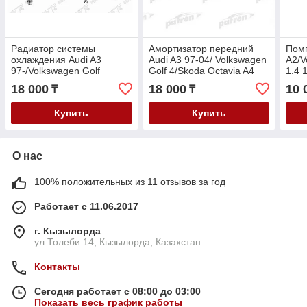
Радиатор системы
Амортизатор передний
Помп
охлаждения Audi A3
Audi A3 97-04/ Volkswagen
A2/V
97-/Volkswagen Golf
Golf 4/Skoda Octavia A4
1.4 
4/Bora/Jetta/Skoda Octavia
1997-
Octa
18 000
18 000
10 
₸
₸
A4 V-1.6-2.0 1997-2005
16V
Купить
Купить
О нас
100% положительных из 11 отзывов за год
Работает с 11.06.2017
г. Кызылорда
ул Толеби 14, Кызылорда, Казахстан
Контакты
Сегодня работает с 08:00 до 03:00
Показать весь график работы