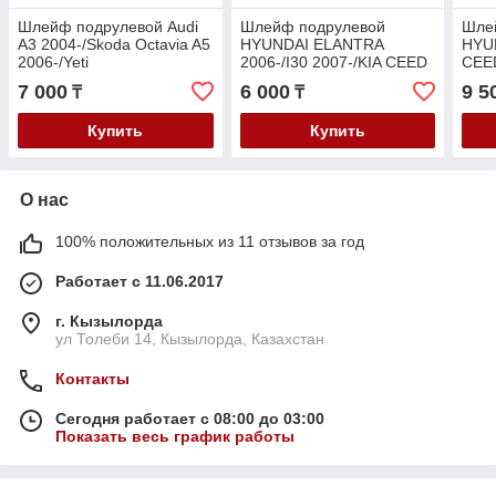
Шлейф подрулевой Audi
Шлейф подрулевой
Шле
A3 2004-/Skoda Octavia A5
HYUNDAI ELANTRA
HYUN
2006-/Yeti
2006-/I30 2007-/KIA CEED
CEE
2010-/Volkswagen Golf
2006-
201
7 000
6 000
9 5
₸
₸
2003-/Jetta
05-/Tiguan/Touran
Купить
Купить
О нас
100% положительных из 11 отзывов за год
Работает с 11.06.2017
г. Кызылорда
ул Толеби 14, Кызылорда, Казахстан
Контакты
Сегодня работает с 08:00 до 03:00
Показать весь график работы