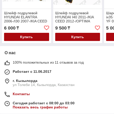
Шлейф подрулевой
Шлейф подрулевой
Шаро
HYUNDAI ELANTRA
HYUNDAI I40 2011-/KIA
ix35
2006-/I30 2007-/KIA CEED
CEED 2012-/OPTIMA
YF 0
2006-
2010-/SPORTAGE 2014-
6 000
9 500
5 0
₸
₸
Купить
Купить
О нас
100% положительных из 11 отзывов за год
Работает с 11.06.2017
г. Кызылорда
ул Толеби 14, Кызылорда, Казахстан
Контакты
Сегодня работает с 08:00 до 03:00
Показать весь график работы