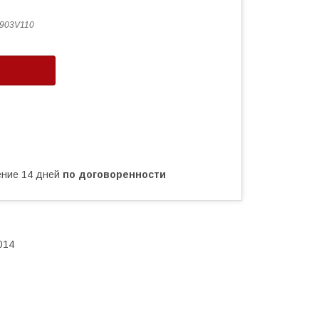
903V110
чение 14 дней
по договоренности
014