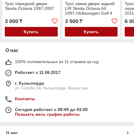
Трос передней двери
Трос замка двери задний
Трос
Skoda Octavia 1997-2007
L/R Skoda Octavia A4
пере
1997-/Volkswagen Golf 4
2011
1997-
2010
3 000
3 500
6 0
₸
₸
Купить
Купить
О нас
100% положительных из 11 отзывов за год
Работает с 11.06.2017
г. Кызылорда
ул Толеби 14, Кызылорда, Казахстан
Контакты
Сегодня работает с 08:00 до 03:00
Показать весь график работы
О нас