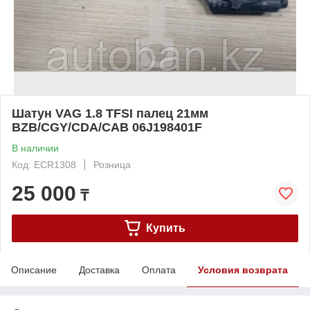
Шатун VAG 1.8 TFSI палец 21мм
BZB/CGY/CDA/CAB 06J198401F
В наличии
Код: ECR1308
Розница
25 000
₸
Купить
Описание
Доставка
Оплата
Условия возврата